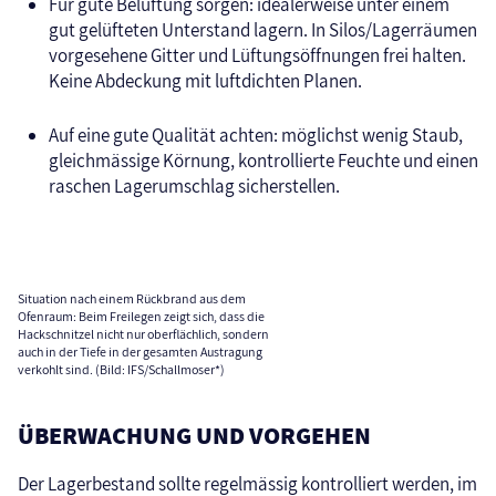
Für gute Belüftung sorgen: idealerweise unter einem
gut gelüfteten Unterstand lagern. In Silos/Lagerräumen
vorgesehene Gitter und Lüftungsöffnungen frei halten.
Keine Abdeckung mit luftdichten Planen.
Auf eine gute Qualität achten: möglichst wenig Staub,
gleichmässige Körnung, kontrollierte Feuchte und einen
raschen Lagerumschlag sicherstellen.
Situation nach einem Rückbrand aus dem
Ofenraum: Beim Freilegen zeigt sich, dass die
Hackschnitzel nicht nur oberflächlich, sondern
auch in der Tiefe in der gesamten Austragung
verkohlt sind. (Bild: IFS/Schallmoser*)
ÜBERWACHUNG UND VORGEHEN
Der Lagerbestand sollte regelmässig kontrolliert werden, im