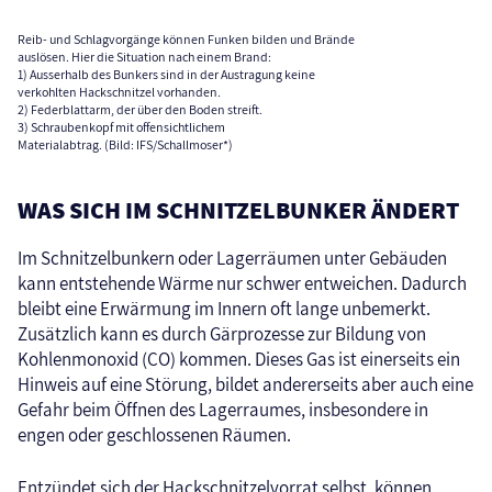
Reib- und Schlagvorgänge können Funken bilden und Brände
auslösen. Hier die Situation nach einem Brand:
1) Ausserhalb des Bunkers sind in der Austragung keine
verkohlten Hackschnitzel vorhanden.
2) Federblattarm, der über den Boden streift.
3) Schraubenkopf mit offensichtlichem
Materialabtrag. (Bild: IFS/Schallmoser*)
WAS SICH IM SCHNITZELBUNKER ÄNDERT
Im Schnitzelbunkern oder Lagerräumen unter Gebäuden
kann entstehende Wärme nur schwer entweichen. Dadurch
bleibt eine Erwärmung im Innern oft lange unbemerkt.
Zusätzlich kann es durch Gärprozesse zur Bildung von
Kohlenmonoxid (CO) kommen. Dieses Gas ist einerseits ein
Hinweis auf eine Störung, bildet andererseits aber auch eine
Gefahr beim Öffnen des Lagerraumes, insbesondere in
engen oder geschlossenen Räumen.
Entzündet sich der Hackschnitzelvorrat selbst, können